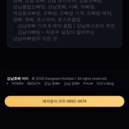
정빠
,
강남 호빠
,
강남 호스트바
,
강남오빠방
,
강남클럽오빠방
,
강남호빠
,
디빠
,
아빠방
,
역삼동오빠방
,
오빠방
,
오빠방 가격
,
오빠방 예약
,
정빠
,
호빠
,
호스트바
,
호스트클럽
강남호빠 가격 & 예약 꿀팁 | 강남호스트바 추천
강남아빠방 – 차은우 실장이 알려주는
강남아빠방의 모든 것
강남호빠 아이
© 2026 Gangnam Hostbar I. All rights reserved.
HOME
ABOUT
강남 호빠
강남 정빠
Price
아이’s Blog
예약문의 010-9892-6974