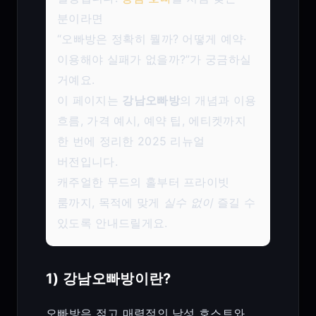
분이라면
“오빠방은 정확히 뭘까? 어떻게 예약·
이용해야 실패가 없을까?”가 궁금하실
거예요.
이 페이지는
강남오빠방
의 개념과 이용
흐름, 가격 예시, 예약 팁, 에티켓까지
한 번에 정리한 2025 리뉴얼
버전입니다.
캐주얼한 무드의 홀부터 프라이빗
룸까지, 목적에 맞게
실수 없이
즐길 수
있도록 안내드릴게요.
1) 강남오빠방이란?
오빠방은 젊고 매력적인 남성 호스트와