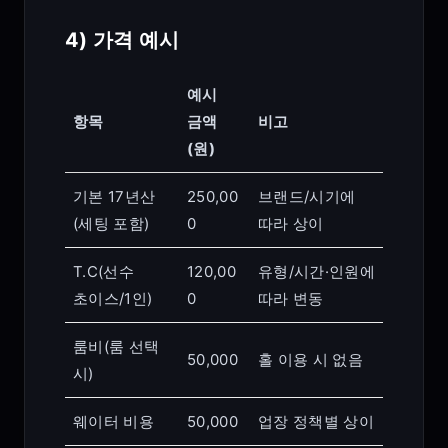
4) 가격 예시
예시
항목
금액
비고
(원)
기본 17년산
250,00
브랜드/시기에
(세팅 포함)
0
따라 상이
T.C(선수
120,00
유형/시간·인원에
초이스/1인)
0
따라 변동
룸비(룸 선택
50,000
홀 이용 시 없음
시)
웨이터 비용
50,000
업장 정책별 상이