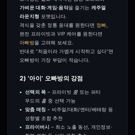
가벼운 대화·게임·음악
을 즐기는
캐주얼
라운지형
포맷입니다.
격식을 갖춘 정통 응대를 원한다면
정빠
,
완전 프라이빗과 VIP 케어를 원한다면
아빠방
을 고려해 보세요.
반대로 “처음이라 가볍게 시작하고 싶다”면
오빠방이 가장 부담이 적습니다.
2) ‘아이’ 오빠방의 강점
선택의 폭
– 프라이빗
룸
또는 파티
무드의
홀
중 선택 가능
맞춤 매칭
– 비주얼/대화/엔터/베테랑 등
성향별 조합 추천
프라이버시
– 최소 노출 동선, 개인정보·