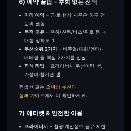
6) 예약 꿀팁 – 후회 없는 선택
미리 예약
– 금·토·행사 시즌은 하루 전
문의 권장
목적 공유
– 축하/친목/비즈/위로 등 →
매칭 정확도 ↑
우선순위 2가지
– 비주얼/대화/엔터/
베테랑 중 핵심 2가지를 전달
좌석 타입
– 프라이버시 우선이면
룸
,
가성비·활기면
홀
컨셉 비교는
오빠방 추천
과
정빠 가이드
에서 더 확인하세요.
7) 에티켓 & 안전한 이용
프라이버시
– 촬영·개인정보 공유 제한