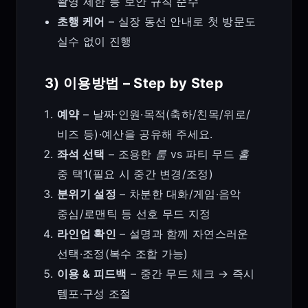
촬영 제한 등 보안 규칙 준수
초행 케어
– 실장 동선 안내로 첫 방문도
실수 없이 진행
3) 이용방법 – Step by Step
예약
– 날짜·인원·목적(축하/친목/위로/
비즈 등)·예산을 공유해 주세요.
좌석 선택
– 조용한
룸
vs 파티 무드
홀
중 택1(필요 시 중간 변경/조정)
분위기 설정
– 차분한 대화/게임·음악
중심/로맨틱 등 선호 무드 지정
라인업 확인
– 설명과 함께 자연스러운
선택·조정(복수 조합 가능)
이용 & 피드백
– 중간 무드 체크 → 즉시
템포·구성 조절