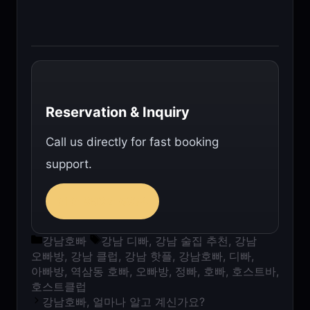
Reservation & Inquiry
Call us directly for fast booking
support.
010-9892-6974
카테고리
태그
강남호빠
강남 디빠
,
강남 술집 추천
,
강남
오빠방
,
강남 클럽
,
강남 핫플
,
강남호빠
,
디빠
,
아빠방
,
역삼동 호빠
,
오빠방
,
정빠
,
호빠
,
호스트바
,
호스트클럽
강남호빠, 얼마나 알고 계신가요?