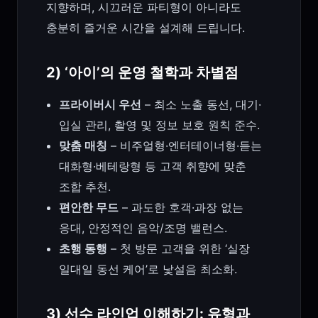
지향하며, 시끄러운 파티형이 아니라도
충분히 즐거운 시간을 설계해 드립니다.
2) ‘아이’의 운영 철학과 차별점
프라이버시 우선
– 최소 노출 동선, 대기·
입실 관리, 촬영 및 정보 보호 원칙 준수.
맞춤 매칭
– 비주얼형·엔터테이너형·듣는
대화형·베테랑형 등 고객 취향에 맞춘
조합 추천.
편안한 무드
– 과도한 호객·과장 없는
응대, 안정적인 음악/조명 밸런스.
초행 동행
– 첫 방문 고객을 위한 ‘실장
일대일 동선 케어’로 낯설음 최소화.
3) 선수 라인업 이해하기: 유형과