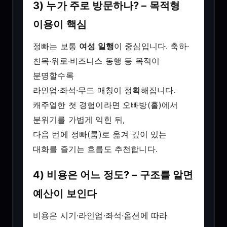
3) 누가 주로 방문하나? – 목적형
이용이 핵심
정빠는 보통
여성 일행
이 중심입니다. 축하·
친목·위로·비즈니스 동행 등 목적이
분명할수록
라인업·좌석·무드 매칭이 정확해집니다.
캐주얼한 첫 경험이라면 오빠방(홀)에서
분위기를 가볍게 익힌 뒤,
다음 번에 정빠(룸)로 옮겨 깊이 있는
대화를 즐기는 흐름도 추천합니다.
4) 비용은 어느 정도? – 구조를 알면
예산이 보인다
비용은 시기·라인업·좌석·옵션에 따라