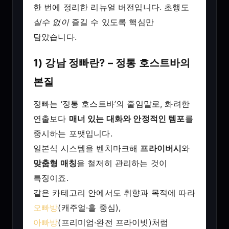
한 번에 정리한 리뉴얼 버전입니다. 초행도
실수 없이
즐길 수 있도록 핵심만
담았습니다.
1) 강남 정빠란? – 정통 호스트바의
본질
정빠는 ‘정통 호스트바’의 줄임말로, 화려한
연출보다
매너 있는 대화와 안정적인 템포
를
중시하는 포맷입니다.
일본식 시스템을 벤치마크해
프라이버시
와
맞춤형 매칭
을 철저히 관리하는 것이
특징이죠.
같은 카테고리 안에서도 취향과 목적에 따라
오빠방
(캐주얼·홀 중심),
아빠방
(프리미엄·완전 프라이빗)처럼