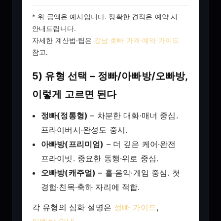
* 위 금액은 예시입니다. 정확한 견적은 예약 시
안내드립니다.
자세한 계산법·팁은
강남 호빠 가격·예약 가이드
참고.
5) 유형 선택 – 정빠/아빠방/오빠방,
이렇게 고르면 된다
정빠(정통형)
– 차분한 대화·매너 중심.
프라이버시·완성도 중시.
아빠방(프리미엄)
– 더 깊은 케어·완전
프라이빗. 중요한 동행·위로 중심.
오빠방(캐주얼)
– 홀·음악·게임 중심. 첫
경험·친목·축하 자리에 적합.
각 유형의 심화 설명은
정빠 가이드
,