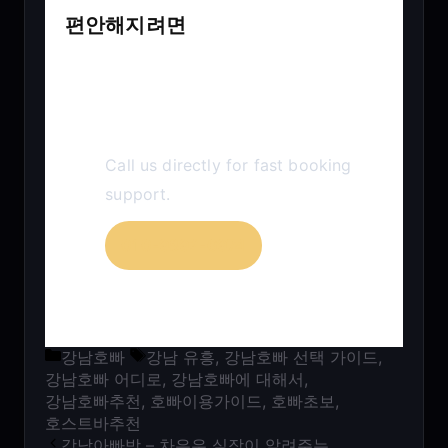
편안해지려면
Reservation & Inquiry
Call us directly for fast booking
support.
010-9892-6974
카테고리
태그
강남호빠
강남 유흥
,
강남호빠 선택 가이드
,
강남호빠 어디로
,
강남호빠에 대해서
,
강남호빠추천
,
호빠이용가이드
,
호빠초보
,
호스트바추천
강남아빠방 – 차은우 실장이 알려주는