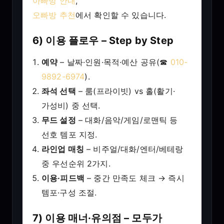
아빠방 안내
,
오빠방 추천
에서 확인할 수 있습니다.
6) 이용 플로우 – Step by Step
예약
– 날짜·인원·목적·예산 공유(☎
010-
9892-6974
).
좌석 선택
– 룸(프라이빗) vs 홀(활기·
가성비) 중 선택.
무드 설정
– 대화/음악/게임/로맨틱 등
선호 템포 지정.
라인업 매칭
– 비주얼/대화/엔터/베테랑
중 우선순위 2가지.
이용·피드백
– 중간 만족도 체크 → 즉시
템포·구성 조절.
7) 이용 매너·유의점 – 모두가