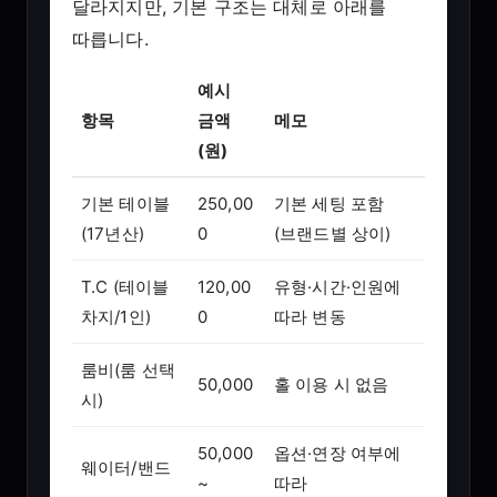
달라지지만, 기본 구조는 대체로 아래를
따릅니다.
예시
항목
금액
메모
(원)
기본 테이블
250,00
기본 세팅 포함
(17년산)
0
(브랜드별 상이)
T.C (테이블
120,00
유형·시간·인원에
차지/1인)
0
따라 변동
룸비(룸 선택
50,000
홀 이용 시 없음
시)
50,000
옵션·연장 여부에
웨이터/밴드
~
따라