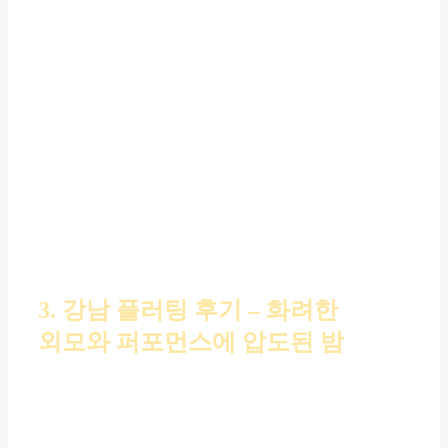
여자 혼자도 안전하게 가능
: 직원 안내부터
전체 진행까지 친절
만약 오늘 하루가 지치고 위로가 필요하다면,
강남 여성시대는 따뜻한 대화 한 잔이 기다리고
있는 곳
이에요.
플러팅의 화려함이 아니라, 감성의 무게감을
느끼고 싶은 날에 딱 어울리는 공간이죠.
3. 강남 플러팅 후기 – 화려한
외모와 퍼포먼스에 압도된 밤
여성들끼리 모임을 하다 보면, 평소보다 조금
특별한 공간에서 ‘제대로 놀고 싶다’는 마음이