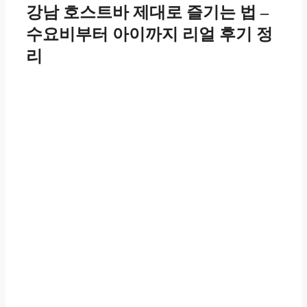
강남 호스트바 제대로 즐기는 법 –
수요비부터 아이까지 리얼 후기 정
리
강남 호스트바, 처음엔 낯설고 어려울 수
있지만 한 번 제대로 알고 나면 그 매력에 푹
빠지게 돼요.
저는 30대가 되면서 다양한 형태의 유흥을
경험했는데요. 친구들과 특별한 날을 보내고
싶을 때, 혹은 혼자 기분 전환이 필요할 때
호스트바는 꽤 괜찮은 선택지더라고요.
이번 글에서는 제가 실제로 다녀온
강남
수요비, 여성시대, 플러팅, 그리고 호스트바
아이
까지,