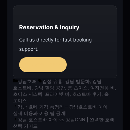
Reservation & Inquiry
Call us directly for fast booking
support.
010-9892-6974
카테고리
태그
강남호빠
감성 유흥
,
강남 밤문화
,
강남
호스트바
,
강남 힐링 공간
,
룸 초이스
,
여자전용 바
,
초이스 시스템
,
프라이빗 바
,
호스트바 후기
,
홀
초이스
강남 호빠 가격 총정리 – 강남호스트바 아이
실제 비용과 이용 팁 공개!
강남 호스트바 아이 vs 강남CNN | 완벽한 호빠
선택 가이드