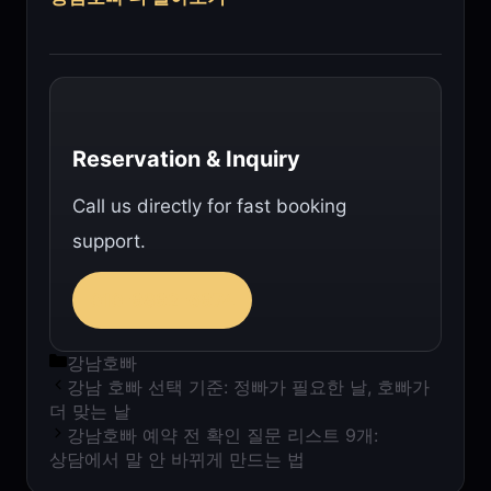
Reservation & Inquiry
Call us directly for fast booking
support.
010-9892-6974
카테고리
강남호빠
강남 호빠 선택 기준: 정빠가 필요한 날, 호빠가
더 맞는 날
강남호빠 예약 전 확인 질문 리스트 9개:
상담에서 말 안 바뀌게 만드는 법