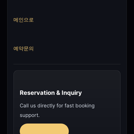
메인으로
예약문의
Reservation & Inquiry
Call us directly for fast booking
support.
010-9892-6974