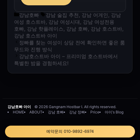
카테고리
태그
강남호빠
강남 술집 추천
,
강남 어게인
,
강남
여성 호스트바
,
강남 여성시대
,
강남 여성전용
호빠
,
강남 핫플레이스
,
강남 호빠
,
강남 호스트바
,
강남 호스트바 아이
정빠를 찾는 여성이 상담 전에 확인하면 좋은 룸
무드와 진행 방식
강남호스트바 아이 – 프리미엄 호스트바에서
특별한 밤을 경험하세요!
강남호빠 아이
© 2026 Gangnam Hostbar I. All rights reserved.
HOME
ABOUT
강남 호빠
강남 정빠
Price
아이’s Blog
예약문의 010-9892-6974