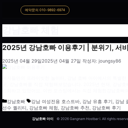
예약문의 010-9892-6974
강남호빠 체험
2025년 강남호빠 이용후기 | 분위기, 서
2025년 04월 29일
2025년 04월 27일
작성자:
joungsy86
여자들만의 프라이빗한 놀이터, 강남 호빠 아이에서의 특별한 
곳, 강남호빠를 직접 체험해보았습니다. 2025년 현재, 강
진화하고 있었어요. 이번 포스팅에서는 직접 체험한강남호빠의
카테고리
태그
강남호빠
강남 여성전용 호스트바
,
강남 유흥 후기
,
강남 
선수 퀄리티
,
강남호빠 체험
,
강남호빠 추천
,
강남호빠 후기
강남호빠 아이
© 2026 Gangnam Hostbar I. All rights reserv