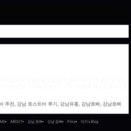
바와는 다른 특별한 공간을 찾게 됩니다.바로 그 중심에 있는
 그리고 에이스급 선수들의 퀄리티까지모두 갖춘 최상급 공간으로
바 추천
,
강남 호스트바 후기
,
강남유흥
,
강남호빠
,
강남호빠
ME
ABOUT
강남 호빠
강남 정빠
Price
아이’s Blog