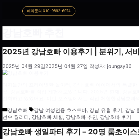
예약문의 010-9892-6974
강남호빠 추천
2025년 강남호빠 이용후기 | 분위기, 서
2025년 04월 29일
2025년 04월 27일
작성자:
joungsy86
여자들만의 프라이빗한 놀이터, 강남 호빠 아이에서의 특별한 
곳, 강남호빠를 직접 체험해보았습니다. 2025년 현재, 강
진화하고 있었어요. 이번 포스팅에서는 직접 체험한강남호빠의
카테고리
태그
강남호빠
강남 여성전용 호스트바
,
강남 유흥 후기
,
강남 
선수 퀄리티
,
강남호빠 체험
,
강남호빠 추천
,
강남호빠 후기
강남호빠 생일파티 후기 – 20명 룸초이