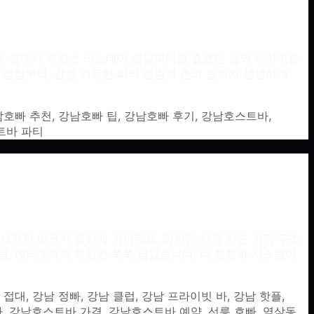
빗 룸에서 우먼스 버스데이 생일파티를 즐겼던 날의 이야기를
 경험부터, 감성 가득한 파티 연출과 준비 팁까지 생생하게
남호빠 추천
,
강남호빠 팁
,
강남호빠 후기
,
강남호스트바
,
트바 파티
, 세련된 라운지 경험에 가까워요. 하지만 처음 가면 가격 구조·
 팁, 에티켓까지 핵심만 쏙쏙 담았습니다. 더 정통파 시스템이
 접대
,
강남 정빠
,
강남 클럽
,
강남 프라이빗 바
,
강남 핫플
,
바
,
강남호스트바 가격
,
강남호스트바 예약
,
선릉 호빠
,
역삼동