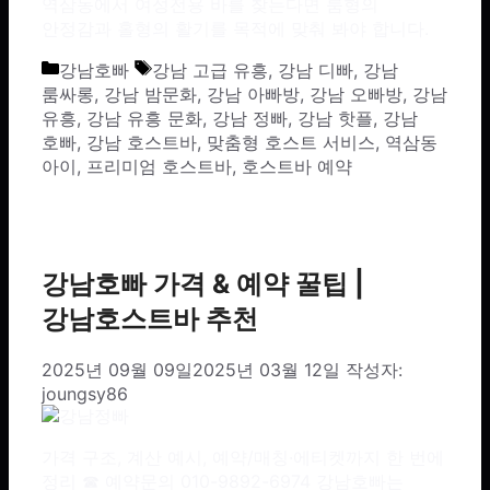
역삼동에서 여성전용 바를 찾는다면 룸형의
안정감과 홀형의 활기를 목적에 맞춰 봐야 합니다.
카테고리
태그
강남호빠
강남 고급 유흥
,
강남 디빠
,
강남
룸싸롱
,
강남 밤문화
,
강남 아빠방
,
강남 오빠방
,
강남
유흥
,
강남 유흥 문화
,
강남 정빠
,
강남 핫플
,
강남
호빠
,
강남 호스트바
,
맞춤형 호스트 서비스
,
역삼동
아이
,
프리미엄 호스트바
,
호스트바 예약
강남호빠 가격 & 예약 꿀팁 |
강남호스트바 추천
2025년 09월 09일
2025년 03월 12일
작성자:
joungsy86
가격 구조, 계산 예시, 예약/매칭·에티켓까지 한 번에
정리 ☎ 예약문의 010-9892-6974 강남호빠는