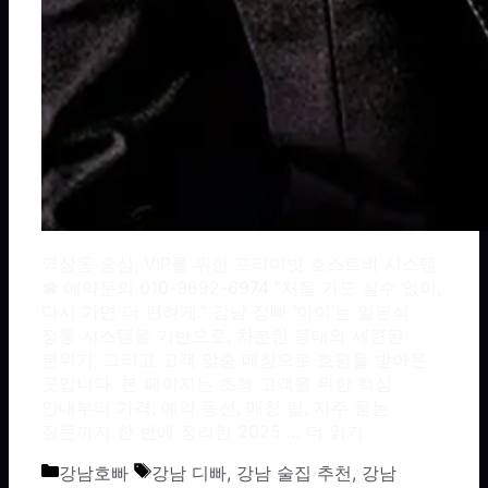
역삼동 중심, VIP를 위한 프라이빗 호스트바 시스템
☎ 예약문의 010-9892-6974 “처음 가도 실수 없이,
다시 가면 더 편하게.” 강남 정빠 ‘아이’는 일본식
정통 시스템을 기반으로, 차분한 응대와 세련된
분위기, 그리고 고객 맞춤 매칭으로 호평을 받아온
곳입니다. 본 페이지는 초행 고객을 위한 핵심
안내부터 가격, 예약 동선, 매칭 팁, 자주 묻는
질문까지 한 번에 정리한 2025 …
더 읽기
카테고리
태그
강남호빠
강남 디빠
,
강남 술집 추천
,
강남