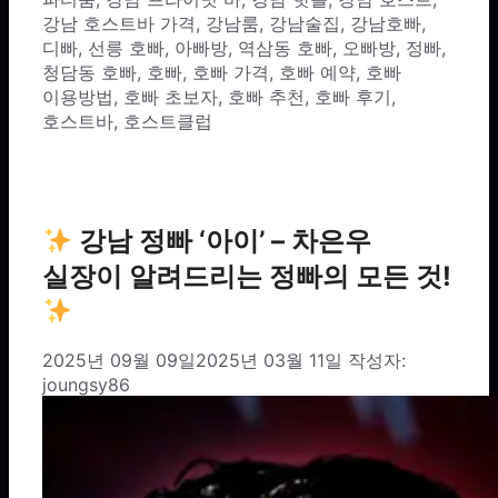
강남 호스트바 가격
,
강남룸
,
강남술집
,
강남호빠
,
디빠
,
선릉 호빠
,
아빠방
,
역삼동 호빠
,
오빠방
,
정빠
,
청담동 호빠
,
호빠
,
호빠 가격
,
호빠 예약
,
호빠
이용방법
,
호빠 초보자
,
호빠 추천
,
호빠 후기
,
호스트바
,
호스트클럽
강남 정빠 ‘아이’ – 차은우
실장이 알려드리는 정빠의 모든 것!
2025년 09월 09일
2025년 03월 11일
작성자:
joungsy86