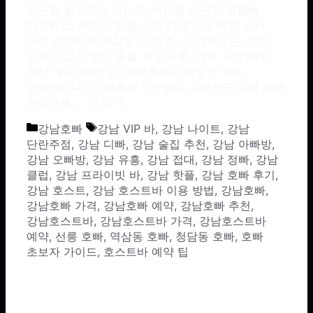
단순한 술자리가 아니라, 세련된 라운지 경험에
가까워요. 하지만 처음 가면 가격 구조·예약 순서·
매칭 포인트가 헷갈릴 수 있죠. 이 가이드는 초행
고객도 실수 없이 즐길 수 있도록, 가격 구성부터
계산 예시, 예약 팁, 에티켓까지 핵심만 쏙쏙
담았습니다. 더 정통파 시스템이 궁금하면 강남 정빠
가이드를 …
더 읽기
카테고리
태그
강남호빠
강남 VIP 바
,
강남 나이트
,
강남
단란주점
,
강남 디빠
,
강남 술집 추천
,
강남 아빠방
,
강남 오빠방
,
강남 유흥
,
강남 접대
,
강남 정빠
,
강남
클럽
,
강남 프라이빗 바
,
강남 핫플
,
강남 호빠 후기
,
강남 호스트
,
강남 호스트바 이용 방법
,
강남호빠
,
강남호빠 가격
,
강남호빠 예약
,
강남호빠 추천
,
강남호스트바
,
강남호스트바 가격
,
강남호스트바
예약
,
선릉 호빠
,
역삼동 호빠
,
청담동 호빠
,
호빠
초보자 가이드
,
호스트바 예약 팁