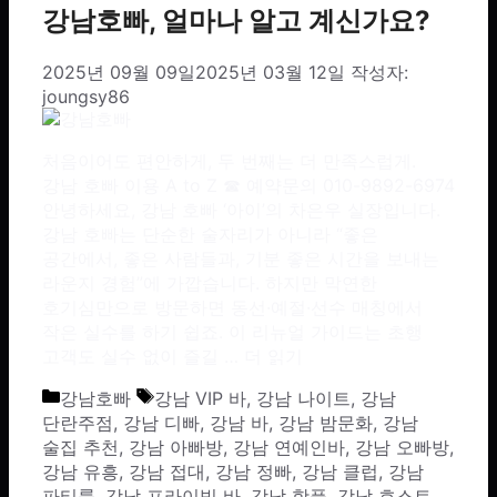
강남호빠, 얼마나 알고 계신가요?
2025년 09월 09일
2025년 03월 12일
작성자:
joungsy86
처음이어도 편안하게, 두 번째는 더 만족스럽게.
강남 호빠 이용 A to Z ☎ 예약문의 010-9892-6974
안녕하세요, 강남 호빠 ‘아이’의 차은우 실장입니다.
강남 호빠는 단순한 술자리가 아니라 “좋은
공간에서, 좋은 사람들과, 기분 좋은 시간을 보내는
라운지 경험”에 가깝습니다. 하지만 막연한
호기심만으로 방문하면 동선·예절·선수 매칭에서
작은 실수를 하기 쉽죠. 이 리뉴얼 가이드는 초행
고객도 실수 없이 즐길 …
더 읽기
카테고리
태그
강남호빠
강남 VIP 바
,
강남 나이트
,
강남
단란주점
,
강남 디빠
,
강남 바
,
강남 밤문화
,
강남
술집 추천
,
강남 아빠방
,
강남 연예인바
,
강남 오빠방
,
강남 유흥
,
강남 접대
,
강남 정빠
,
강남 클럽
,
강남
파티룸
,
강남 프라이빗 바
,
강남 핫플
,
강남 호스트
,