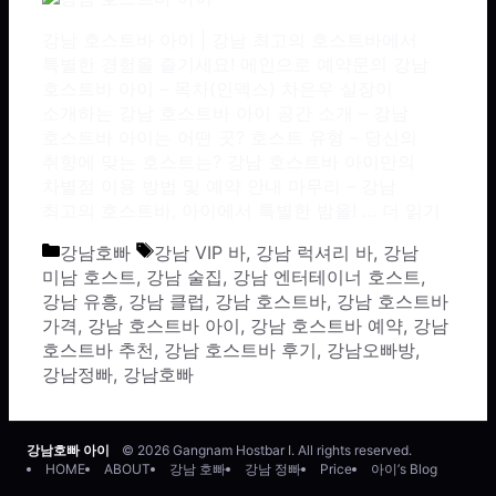
강남 호스트바 아이 | 강남 최고의 호스트바에서
특별한 경험을 즐기세요! 메인으로 예약문의 강남
호스트바 아이 – 목차(인덱스) 차은우 실장이
소개하는 강남 호스트바 아이 공간 소개 – 강남
호스트바 아이는 어떤 곳? 호스트 유형 – 당신의
취향에 맞는 호스트는? 강남 호스트바 아이만의
차별점 이용 방법 및 예약 안내 마무리 – 강남
최고의 호스트바, 아이에서 특별한 밤을! …
더 읽기
카테고리
태그
강남호빠
강남 VIP 바
,
강남 럭셔리 바
,
강남
미남 호스트
,
강남 술집
,
강남 엔터테이너 호스트
,
강남 유흥
,
강남 클럽
,
강남 호스트바
,
강남 호스트바
가격
,
강남 호스트바 아이
,
강남 호스트바 예약
,
강남
호스트바 추천
,
강남 호스트바 후기
,
강남오빠방
,
강남정빠
,
강남호빠
강남호빠 아이
© 2026 Gangnam Hostbar I. All rights reserved.
HOME
ABOUT
강남 호빠
강남 정빠
Price
아이’s Blog