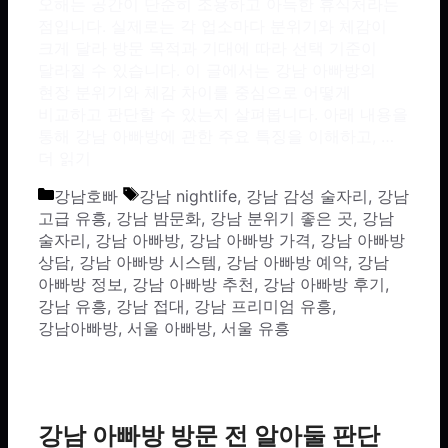
오해는 공간이 단순히 조용하고 아늑한 휴식처라는
점입니다. 실제로는 각 업소마다 분위기와 체감이
크게 달라 방문 목적과 기대에 따라 선택 기준이
달라질 수 있습니다. 이 글에서는 강남 아빠방의
현장 분위기와 체감 차이를 중심으로 어떻게
비교하고 판단할 수 있는지 살펴봅니다. 아래 내용을
통해 강남 아빠방에 관한 주요 특징을 이해하고, …
더 읽기
카테고리
태그
강남호빠
강남 nightlife
,
강남 감성 술자리
,
강남
고급 유흥
,
강남 밤문화
,
강남 분위기 좋은 곳
,
강남
술자리
,
강남 아빠방
,
강남 아빠방 가격
,
강남 아빠방
상담
,
강남 아빠방 시스템
,
강남 아빠방 예약
,
강남
아빠방 정보
,
강남 아빠방 추천
,
강남 아빠방 후기
,
강남 유흥
,
강남 접대
,
강남 프리미엄 유흥
,
강남아빠방
,
서울 아빠방
,
서울 유흥
강남 아빠방 방문 전 알아둘 판단