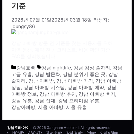
기준
2026년 07월 01일
2026년 03월 18일
작성자:
joungsy86
강남 아빠방 방문 전 기준를 찾는 사용자를 위해
지역 동선, 예약 전 체크리스트, 비용 확인 기준,
FAQ를 정리했습니다.
카테고리
태그
강남호빠
강남 nightlife
,
강남 감성 술자리
,
강남
고급 유흥
,
강남 밤문화
,
강남 분위기 좋은 곳
,
강남
술자리
,
강남 아빠방
,
강남 아빠방 가격
,
강남 아빠방
상담
,
강남 아빠방 시스템
,
강남 아빠방 예약
,
강남
아빠방 정보
,
강남 아빠방 추천
,
강남 아빠방 후기
,
강남 유흥
,
강남 접대
,
강남 프리미엄 유흥
,
강남아빠방
,
서울 아빠방
,
서울 유흥
강남호빠 아이
© 2026 Gangnam Hostbar I. All rights reserved.
HOME
ABOUT
강남 호빠
강남 정빠
Price
아이’s Blog