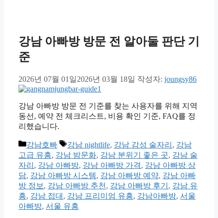
강남 아빠방 방문 전 알아둘 판단 기
준
2026년 07월 01일
2026년 03월 18일
작성자:
joungsy86
강남 아빠방 방문 전 기준를 찾는 사용자를 위해 지역
동선, 예약 전 체크리스트, 비용 확인 기준, FAQ를 정
리했습니다.
카
태
강남호빠
강남 nightlife
,
강남 감성 술자리
,
강남
테
그
고급 유흥
,
강남 밤문화
,
강남 분위기 좋은 곳
,
강남 술
고
자리
,
강남 아빠방
,
강남 아빠방 가격
,
강남 아빠방 상
리
담
,
강남 아빠방 시스템
,
강남 아빠방 예약
,
강남 아빠
방 정보
,
강남 아빠방 추천
,
강남 아빠방 후기
,
강남 유
흥
,
강남 접대
,
강남 프리미엄 유흥
,
강남아빠방
,
서울
아빠방
,
서울 유흥