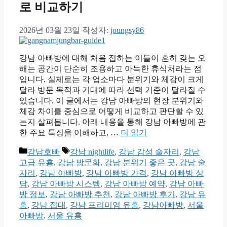
로 비교하기
2026년 03월 23일
작성자:
joungsy86
강남 아빠방에 대해 처음 접하는 이들이 흔히 갖는 오
해는 공간이 단순히 조용하고 아늑한 휴식처라는 점
입니다. 실제로는 각 업소마다 분위기와 체감이 크게
달라 방문 목적과 기대에 따라 선택 기준이 달라질 수
있습니다. 이 글에서는 강남 아빠방의 현장 분위기와
체감 차이를 중심으로 어떻게 비교하고 판단할 수 있
는지 살펴봅니다. 아래 내용을 통해 강남 아빠방에 관
한 주요 특징을 이해하고, …
더 읽기
카
태
강남호빠
강남 nightlife
,
강남 감성 술자리
,
강남
테
그
고급 유흥
,
강남 밤문화
,
강남 분위기 좋은 곳
,
강남 술
고
자리
,
강남 아빠방
,
강남 아빠방 가격
,
강남 아빠방 상
리
담
,
강남 아빠방 시스템
,
강남 아빠방 예약
,
강남 아빠
방 정보
,
강남 아빠방 추천
,
강남 아빠방 후기
,
강남 유
흥
,
강남 접대
,
강남 프리미엄 유흥
,
강남아빠방
,
서울
아빠방
,
서울 유흥