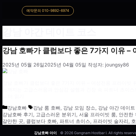
예약문의 010-9892-6974
강남 야간 데이트 코스
강남 호빠가 클럽보다 좋은 7가지 이유 –
2025년 05월 26일
2025년 04월 05일
작성자:
joungsy86
강남 호빠가 클럽보다 좋은 7가지 이유 – 여성전용 프라이빗 
느껴지는 고급스러움과 안심감 설렘과 긴장 속 파트너 초이스의 
…
더 읽기
카테고리
태그
강남호빠
강남 룸 호빠
,
강남 모임 장소
,
강남 야간 데이트
강남호빠 후기
,
고급스러운 분위기
,
서울 프라이빗 룸
,
안전한 
갈만한 곳
,
클럽보다 호빠
,
파트너 초이스
,
프라이빗 술자리
,
호
강남호빠 아이
© 2026 Gangnam Hostbar I. All rights reserv