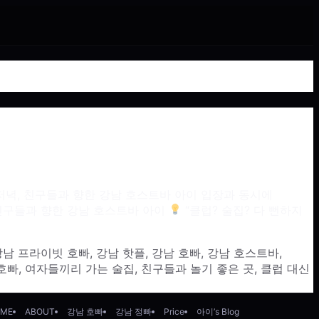
저녁, 친구들과 향한 강남 호스트바 아이 입장과 동시에
 친구들과 향한 강남 호스트바 아이
“클럽? 술집? 다 뻔하지
강남 프라이빗 호빠
,
강남 핫플
,
강남 호빠
,
강남 호스트바
,
 호빠
,
여자들끼리 가는 술집
,
친구들과 놀기 좋은 곳
,
클럽 대신
ME
ABOUT
강남 호빠
강남 정빠
Price
아이’s Blog