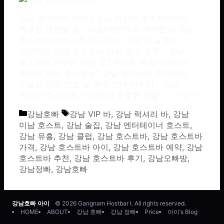
강남 호스트바 아이 | 강남 최고의 호스트바에서
특별한 경험을 즐기세요! 메인으로 예약문의 강남
호스트바 아이 – 목차(인덱스) 차은우 실장이
소개하는 강남 호스트바 아이 공간 소개 – 강남
호스트바 아이는 어떤 곳? 호스트 유형 – 당신의
취향에 맞는 호스트는? 강남 호스트바 아이만의
차별점 이용 방법 및 예약 안내 마무리 – 강남
최고의 호스트바, 아이에서 특별한 밤을! …
더 읽기
카테고리
태그
강남호빠
강남 VIP 바
,
강남 럭셔리 바
,
강남
미남 호스트
,
강남 술집
,
강남 엔터테이너 호스트
,
강남 유흥
,
강남 클럽
,
강남 호스트바
,
강남 호스트바
가격
,
강남 호스트바 아이
,
강남 호스트바 예약
,
강남
호스트바 추천
,
강남 호스트바 후기
,
강남오빠방
,
강남정빠
,
강남호빠
강남호빠 아이
© 2026 Gangnam Hostbar I. All rights reserved.
HOME
ABOUT
강남 호빠
강남 정빠
Price
아이’s Blog