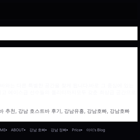
바와는 다른 특별한 공간을 찾게 됩니다.바로 그 중심에 있는
 그리고 에이스급 선수들의 퀄리티까지모두 갖춘 최상급 공간으로
바 추천
,
강남 호스트바 후기
,
강남유흥
,
강남호빠
,
강남호빠
ME
ABOUT
강남 호빠
강남 정빠
Price
아이’s Blog