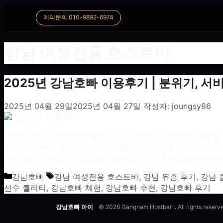
예약문의 010-9892-6974
강남 여성전용 호스트바
2025년 강남호빠 이용후기 | 분위기, 서
2025년 04월 29일
2025년 04월 27일
작성자:
joungsy86
여자들만의 프라이빗한 놀이터, 강남 호빠 아이에서의 특별한 
곳, 강남호빠를 직접 체험해보았습니다. 2025년 현재, 강
진화하고 있었어요. 이번 포스팅에서는 직접 체험한강남호빠의
카테고리
태그
강남호빠
강남 여성전용 호스트바
,
강남 유흥 후기
,
강남 
선수 퀄리티
,
강남호빠 체험
,
강남호빠 추천
,
강남호빠 후기
강남호빠 아이
© 2026 Gangnam Hostbar I. All rights reserv