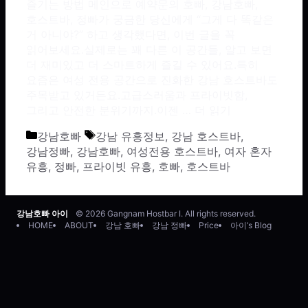
즐기는 방법 메인으로 예약문의 호빠, 강남호빠,
호스트바, 정빠가 궁금한 당신에게 “그게 다 똑같은
거 아니야?” 하고 생각했다면, 이번 글을 꼭
읽어보세요.실제로는 꽤 다른 이 공간들, 알고 보면
더 재미있고 더 스마트하게 즐길 수 있어요.특히
요즘은 여성 전용 공간으로 진화한 강남 호스트바도
주목받고 있거든요.고급스러움과 프라이빗함,
그리고 안전한 분위기까지.이젠 …
더 읽기
카테고리
태그
강남호빠
강남 유흥정보
,
강남 호스트바
,
강남정빠
,
강남호빠
,
여성전용 호스트바
,
여자 혼자
유흥
,
정빠
,
프라이빗 유흥
,
호빠
,
호스트바
강남호빠 아이
© 2026 Gangnam Hostbar I. All rights reserved.
HOME
ABOUT
강남 호빠
강남 정빠
Price
아이’s Blog