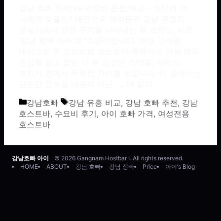
강남 호빠 아이 vs 수요비 완전 비교 – 어디가 더
나에게 맞을까? 메인으로 예약문의 강남 유흥의
중심지에서 단연 두각을 나타내는 두 브랜드, 바로
‘강남 호빠 아이’와 ‘수요비’입니다. 여성 고객을
대상으로 한 프리미엄 호스트바 중에서도 가장 많은
관심을 받고 있는 이 두 공간은 스타일, 서비스,
분위기 면에서 뚜렷한 차이를 보입니다. 이 글에서는
단순한 홍보성 내용이 아닌, …
더 읽기
카테고리
태그
강남호빠
강남 유흥 비교
,
강남 호빠 추천
,
강남
호스트바
,
수요비 후기
,
아이 호빠 가격
,
여성전용
호스트바
강남호빠 아이
© 2026 Gangnam Hostbar I. All rights reserved.
HOME
ABOUT
강남 호빠
강남 정빠
Price
아이’s Blog