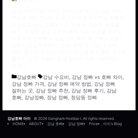
강남 정빠 완벽 가이드 | 2025년 최고의 강남 정빠
추천과 비교 강남은 하루가 다르게 변화하는 유흥의
중심지입니다. 그중에서도 ‘정빠’는 단순한 유흥을
넘어, 진정한 감성 교류와 품격 있는 시간을 원하는
이들에게 선택받고 있습니다. 특히 최근에는 강남
정빠가 고급화되면서, ‘강남 호빠’나 ‘강남 수요비’,
‘강남 플러팅’과 같은 다양한 공간들과 치열한 경쟁을
펼치고 있죠. 오늘은 강남 정빠의 기본 개념부터 …
더 읽기
카테고리
태그
강남호빠
강남 수요비
,
강남 정빠 vs 호빠 차이
,
강남 정빠 가격
,
강남 정빠 예약 방법
,
강남 정빠
잘하는 곳
,
강남 정빠 추천
,
강남 정빠 후기
,
강남
호빠
,
강남정빠
,
장남 정빠
,
청담동 정빠
강남호빠 아이
© 2026 Gangnam Hostbar I. All rights reserved.
HOME
ABOUT
강남 호빠
강남 정빠
Price
아이’s Blog