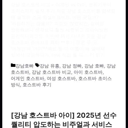
강남 호스트바 비교 – 어게인 vs 아이, 분위기부터
초이스까지 솔직 후기 처음 강남 호스트바를 검색할
땐 솔직히 조금 망설여졌어요.‘어떤 곳일까?’
‘위험하지는 않을까?’ 걱정도 많았지만, 실제로
방문해보니 생각보다 훨씬 세련되고 프라이빗한
공간이더라고요. 이번에 제가 다녀온 곳은 강남
호스트바 중에서도 특히 **후기 많은 두 곳,
‘어게인’과 ‘아이’**예요.둘 다 이름이 꽤 알려져
있어서 고민하다가, 아예 직접 둘 다 …
더 읽기
카테고리
태그
강남호빠
강남 유흥
,
강남 정빠
,
강남 호빠
,
강남
호스트바
,
강남 호스트바 비교
,
아이 호스트바
,
어게인 호스트바
,
여성 호스트바
,
호스트바 초이스
방식
,
호스트바 후기
[강남 호스트바 아이] 2025년 선수
퀄리티 압도하는 비주얼과 서비스