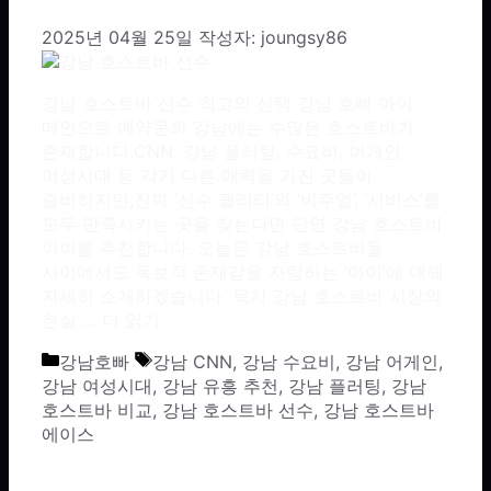
2025년 04월 25일
작성자:
joungsy86
강남 호스트바 선수 최고의 선택 강남 호빠 아이
메인으로 예약문의 강남에는 수많은 호스트바가
존재합니다.CNN, 강남 플러팅, 수요비, 어게인,
여성시대 등 각기 다른 매력을 가진 곳들이
즐비하지만,진짜 ‘선수 퀄리티’와 ‘비주얼’, ‘서비스’를
모두 만족시키는 곳을 찾는다면 단연 강남 호스트바
아이를 추천합니다. 오늘은 강남 호스트바들
사이에서도 독보적 존재감을 자랑하는 ‘아이’에 대해
자세히 소개하겠습니다. 목차 강남 호스트바 시장의
현실 …
더 읽기
카테고리
태그
강남호빠
강남 CNN
,
강남 수요비
,
강남 어게인
,
강남 여성시대
,
강남 유흥 추천
,
강남 플러팅
,
강남
호스트바 비교
,
강남 호스트바 선수
,
강남 호스트바
에이스