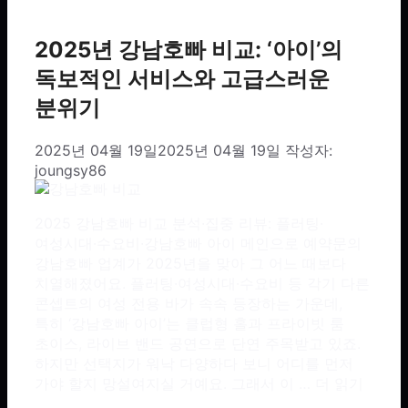
2025년 강남호빠 비교: ‘아이’의
독보적인 서비스와 고급스러운
분위기
2025년 04월 19일
2025년 04월 19일
작성자:
joungsy86
2025 강남호빠 비교 분석·집중 리뷰: 플러팅·
여성시대·수요비·강남호빠 아이 메인으로 예약문의
강남호빠 업계가 2025년을 맞아 그 어느 때보다
치열해졌어요. 플러팅·여성시대·수요비 등 각기 다른
콘셉트의 여성 전용 바가 속속 등장하는 가운데,
특히 ‘강남호빠 아이’는 클럽형 홀과 프라이빗 룸
초이스, 라이브 밴드 공연으로 단연 주목받고 있죠.
하지만 선택지가 워낙 다양하다 보니 어디를 먼저
가야 할지 망설여지실 거예요. 그래서 이 …
더 읽기