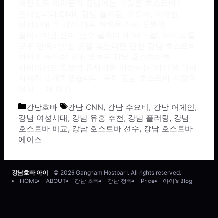
메인으로 예약문의 강남에는 수많은 호스트바가
존재합니다.CNN, 강남 플러팅, 수요비, 어게인,
여성시대 등 각기 다른 매력을 가진 곳들이
즐비하지만,진짜 ‘선수 퀄리티’와 ‘비주얼’, ‘서비스’를
모두 만족시키는 곳을 찾는다면 단연 강남 호스트바
아이를 추천합니다. 오늘은 강남 호스트바들
사이에서도 독보적 존재감을 자랑하는 ‘아이’에 대해
자세히 소개하겠습니다. 목차 강남 호스트바 시장의
현실 …
더 읽기
카테고리
태그
강남호빠
강남 CNN
,
강남 수요비
,
강남 어게인
,
강남 여성시대
,
강남 유흥 추천
,
강남 플러팅
,
강남
호스트바 비교
,
강남 호스트바 선수
,
강남 호스트바
에이스
강남호빠 아이
© 2026 Gangnam Hostbar I. All rights reserved.
HOME
ABOUT
강남 호빠
강남 정빠
Price
아이’s Blog