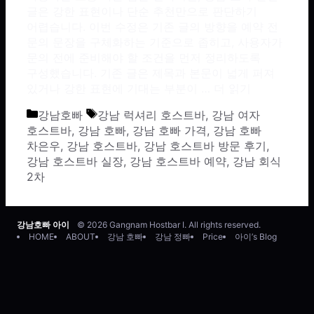
글은 강한 표현이나 단순 추천만으로 판단하기
어렵습니다. 이번 수정은 기존 글의 방향을 예약 전
문의 문장을 구체화하는 기준으로 좁히고, 사용자가
문의 전에 준비해야 할 조건을 먼저 정리하도록
구성했습니다. 기존 글은 제목과 본문이 넓게 퍼져
있거나 강한 표현에 기대는 부분이 …
더 읽기
카테고리
태그
강남호빠
강남 럭셔리 호스트바
,
강남 여자
호스트바
,
강남 호빠
,
강남 호빠 가격
,
강남 호빠
차은우
,
강남 호스트바
,
강남 호스트바 방문 후기
,
강남 호스트바 실장
,
강남 호스트바 예약
,
강남 회식
2차
강남호빠 아이
© 2026 Gangnam Hostbar I. All rights reserved.
HOME
ABOUT
강남 호빠
강남 정빠
Price
아이’s Blog