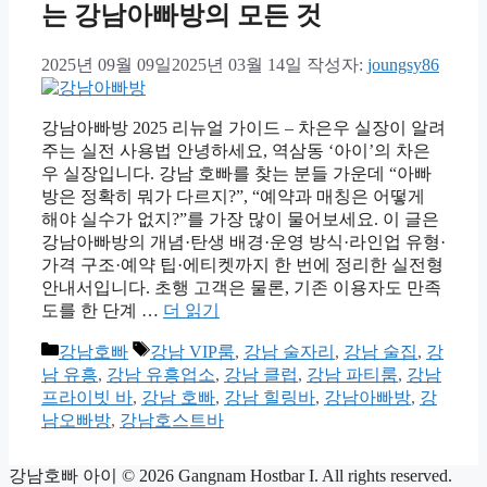
는 강남아빠방의 모든 것
2025년 09월 09일
2025년 03월 14일
작성자:
joungsy86
강남아빠방 2025 리뉴얼 가이드 – 차은우 실장이 알려
주는 실전 사용법 안녕하세요, 역삼동 ‘아이’의 차은
우 실장입니다. 강남 호빠를 찾는 분들 가운데 “아빠
방은 정확히 뭐가 다르지?”, “예약과 매칭은 어떻게
해야 실수가 없지?”를 가장 많이 물어보세요. 이 글은
강남아빠방의 개념·탄생 배경·운영 방식·라인업 유형·
가격 구조·예약 팁·에티켓까지 한 번에 정리한 실전형
안내서입니다. 초행 고객은 물론, 기존 이용자도 만족
도를 한 단계 …
더 읽기
카
태
강남호빠
강남 VIP룸
,
강남 술자리
,
강남 술집
,
강
테
그
남 유흥
,
강남 유흥업소
,
강남 클럽
,
강남 파티룸
,
강남
고
프라이빗 바
,
강남 호빠
,
강남 힐링바
,
강남아빠방
,
강
리
남오빠방
,
강남호스트바
강남호빠 아이
© 2026 Gangnam Hostbar I. All rights reserved.