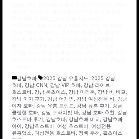
2025 강남 여성전용 호빠 비교 리뷰 – 어게인, CNN
그리고 ‘아이’까지 메인으로 예약문의 강남 유흥은
매년 새로운 트렌드로 변화를 거듭하지만,
**2025년 가장 주목받는 키워드는 단연 ‘여성전용
호빠’**예요.예전에는 호스트바 하면 남성 중심의
이미지가 강했지만, 지금은 여성들이 당당하게
즐기고 선택하는 시대죠. 특히 강남에는 다양한
스타일의 여성전용 호빠가 생겨나면서, 어디를 가야
만족스러운 시간을 보낼 수 있을지 고민하는 분들이
…
더 읽기
카테고리
태그
강남호빠
2025 강남 유흥지도
,
2025 강남
호빠
,
강남 CNN
,
강남 VIP 호빠
,
강남 라이브
호스트바
,
강남 룸초이스
,
강남 미러룸
,
강남 바 비교
,
강남 아이 후기
,
강남 어게인
,
강남 여성전용 바
,
강남
여자 호빠
,
강남 유흥 트렌드
,
강남 유흥 후기
,
강남
클럽형 호빠
,
강남 프라이빗 바
,
강남 호빠 추천
,
강남
호스트바 후기
,
강남호빠
,
강남호빠 비교
,
강남호빠
아이
,
강남호스트바
,
여성 호스트바
,
여성전용
유흥업소
,
여성전용 호스트바
,
정빠 추천
,
홀초이스