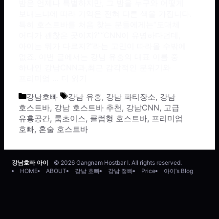
밤은 언제나 특별하지만, 그 밤을 누구와 어떻게
보내느냐에 따라 기억은 전혀 다른 색을 가집니다.
특히 호스트바를 처음 찾는 분들에게는“도대체
어디가 괜찮은 곳이지?”“CNN이 유명하다던데,
아이는 뭐가 다르지?”라는 고민이 따라올 수밖에
없죠. 이번 글에서는 강남 유흥의 대표 이름 중
하나인 강남CNN과,최근 감각적인 분위기와
프리미엄 …
더 읽기
카테고리
태그
강남호빠
강남 유흥
,
강남 파티장소
,
강남
호스트바
,
강남 호스트바 추천
,
강남CNN
,
고급
유흥공간
,
룸초이스
,
클럽형 호스트바
,
프리미엄
호빠
,
혼술 호스트바
강남호빠 아이
© 2026 Gangnam Hostbar I. All rights reserved.
HOME
ABOUT
강남 호빠
강남 정빠
Price
아이’s Blog