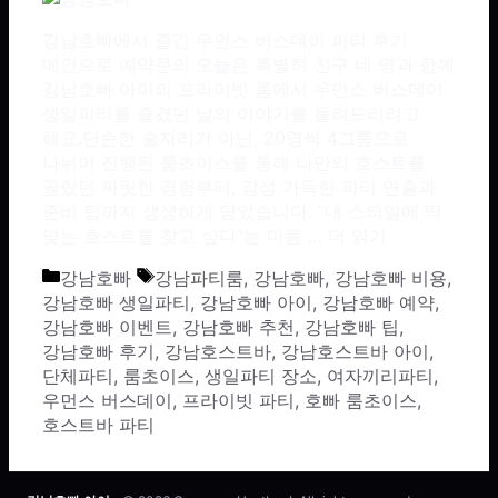
강남호빠에서 즐긴 우먼스 버스데이 파티 후기
메인으로 예약문의 오늘은 특별히 친구 네 명과 함께
강남호빠 아이의 프라이빗 룸에서 우먼스 버스데이
생일파티를 즐겼던 날의 이야기를 들려드리려고
해요.단순한 술자리가 아닌, 20명씩 4그룹으로
나뉘어 진행된 룸초이스를 통해 나만의 호스트를
골랐던 짜릿한 경험부터, 감성 가득한 파티 연출과
준비 팁까지 생생하게 담았습니다. “내 스타일에 딱
맞는 호스트를 찾고 싶다”는 마음 …
더 읽기
카테고리
태그
강남호빠
강남파티룸
,
강남호빠
,
강남호빠 비용
,
강남호빠 생일파티
,
강남호빠 아이
,
강남호빠 예약
,
강남호빠 이벤트
,
강남호빠 추천
,
강남호빠 팁
,
강남호빠 후기
,
강남호스트바
,
강남호스트바 아이
,
단체파티
,
룸초이스
,
생일파티 장소
,
여자끼리파티
,
우먼스 버스데이
,
프라이빗 파티
,
호빠 룸초이스
,
호스트바 파티