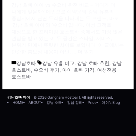
강남 호빠 아이 vs 수요비 완전 비교 – 어디가 더
나에게 맞을까? 메인으로 예약문의 강남 유흥의
중심지에서 단연 두각을 나타내는 두 브랜드, 바로
‘강남 호빠 아이’와 ‘수요비’입니다. 여성 고객을
대상으로 한 프리미엄 호스트바 중에서도 가장 많은
관심을 받고 있는 이 두 공간은 스타일, 서비스,
분위기 면에서 뚜렷한 차이를 보입니다. 이 글에서는
단순한 홍보성 내용이 아닌, …
더 읽기
카테고리
태그
강남호빠
강남 유흥 비교
,
강남 호빠 추천
,
강남
호스트바
,
수요비 후기
,
아이 호빠 가격
,
여성전용
호스트바
강남호빠 아이
© 2026 Gangnam Hostbar I. All rights reserved.
HOME
ABOUT
강남 호빠
강남 정빠
Price
아이’s Blog