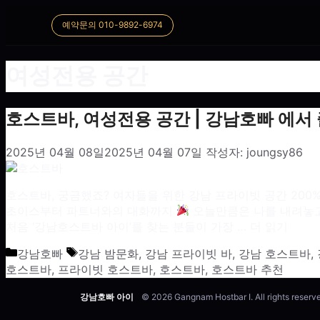
예약문의 010-9892-6974
여성전용 공간
호스트바, 여성전용 공간 | 강남호빠 에서
2025년 04월 08일
2025년 04월 07일
작성자:
joungsy86
호스트바, 궁금했죠? 여자들을 위한 강남 프라이빗 공간 200
초이스부터 파트너와의 대화까지
오늘만큼은 나를 내려놓고
처음 ‘강남호스트바 아이’를 찾는 분들이 가장 …
더 읽기
카테고리
태그
강남호빠
강남 밤문화
,
강남 프라이빗 바
,
강남 호스트바
,
호스트바
,
프라이빗 호스트바
,
호스트바
,
호스트바 추천
강남호빠 아이
© 2026 Gangnam Hostbar I. All rights reserv