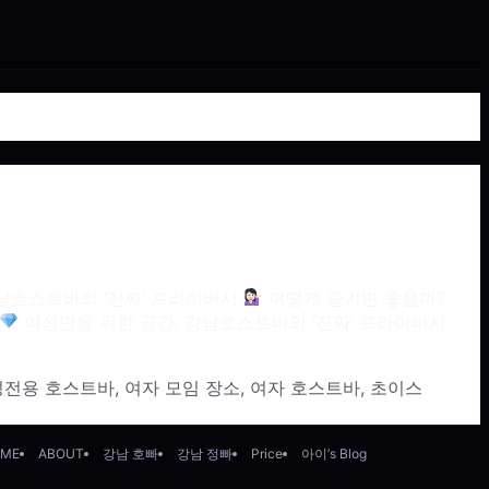
남호스트바의 ‘진짜’ 프라이버시
어떻게 즐기면 좋을까?
여성만을 위한 공간, 강남호스트바의 ‘진짜’ 프라이버시
성전용 호스트바
,
여자 모임 장소
,
여자 호스트바
,
초이스
ME
ABOUT
강남 호빠
강남 정빠
Price
아이’s Blog