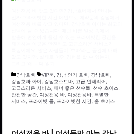
여성전용 바 찾고 있다면? 강남호빠에서 만나는
진짜 프라이빗한 시간 메인으로 예약문의 강남에서
여성전용 바를 찾고 있다면, 강남호빠 아이는 최고의
선택이 될 수 있습니다. 매번 바쁜 일상 속에서
탈출해 편안하게 즐길 수 있는 프라이빗한 공간을
제공하는 이곳은 안전하고 고급스러운 서비스가
특징이에요. 많은 사람들이 ‘호빠’라는 공간에 대해
알고 있지만, 실제로 어떤 경험을 할 수 있는지,
그리고 왜 …
더 읽기
카테고리
태그
강남호빠
VIP룸
,
강남 인기 호빠
,
강남호빠
,
강남호빠 아이
,
강남호스트바
,
고급 인테리어
,
고급스러운 서비스
,
매너 좋은 선수들
,
선수 초이스
,
안전한 공간
,
여성전용 바
,
여성전용바
,
특별한
서비스
,
프라이빗 룸
,
프라이빗한 시간
,
홀 초이스
여성전용 바 | 여성들만 아는 강남