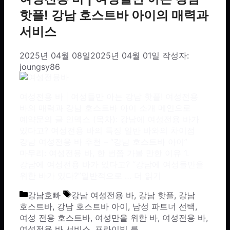
핫플! 강남 호스트바 아이의 매력과
서비스
2025년 04월 08일
2025년 04월 01일
작성자:
joungsy86
여성전용 바 | 여성들만 아는 강남 핫플! 여성전용
바의 매력과 강남 호스트바 아이 소개 메인으로
예약문의 글 인덱스 (목차): 강남에 여성전용 바가
있다고? 여성전용 바의 특징 일반 바와의 차이점
강남 여성전용 바 추천 – “강남 호스트바 아이”
마무리: 여성전용 바, 한 번쯤 가볼 만한 이유 1.
강남에 여성전용 바가 있다고? “강남에 여성들만을
위한 바가 있다?”일반적으로 …
더 읽기
카테고리
태그
강남호빠
강남 여성전용 바
,
강남 핫플
,
강남
호스트바
,
강남 호스트바 아이
,
남성 파트너 선택
,
여성 전용 호스트바
,
여성만을 위한 바
,
여성전용 바
,
여성전용 바 서비스
,
프라이빗 룸