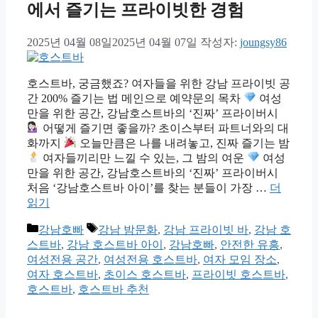
에서 즐기는 프라이빗한 경험
2025년 04월 08일
2025년 04월 07일
작성자:
joungsy86
호스트바, 궁금했죠? 여자들을 위한 강남 프라이빗 공
간 200% 즐기는 법 메인으로 예약문의 목차
여성
만을 위한 공간, 강남호스트바의 ‘진짜’ 프라이버시
어떻게 즐기면 좋을까? 초이스부터 파트너와의 대
화까지
오늘만큼은 나를 내려놓고, 진짜 즐기는 밤
여자들끼리만 느낄 수 있는, 그 밤의 여운
여성
만을 위한 공간, 강남호스트바의 ‘진짜’ 프라이버시
처음 ‘강남호스트바 아이’를 찾는 분들이 가장 …
더
읽기
카
태
강남호빠
강남 밤문화
,
강남 프라이빗 바
,
강남 호
테
그
스트바
,
강남 호스트바 아이
,
강남호빠
,
안전한 유흥
,
고
여성전용 공간
,
여성전용 호스트바
,
여자 모임 장소
,
리
여자 호스트바
,
초이스 호스트바
,
프라이빗 호스트바
,
호스트바
,
호스트바 추천