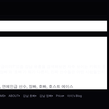
인급이야?”요즘 강남 유흥을 검색해보면 자주 보이는 키워드 중
정빠’와 ‘호빠’가 뭐가 다른지, 진짜 선수들은 어떤 사람들인지
,
연예인급 선수
,
정빠
,
호빠
,
호스트 에이스
ME
ABOUT
강남 호빠
강남 정빠
Price
아이’s Blog