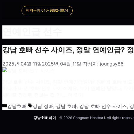
예약문의 010-9892-6974
연예인급 선수
강남 호빠 선수 사이즈, 정말 연예인급? 정빠
2025년 04월 11일
2025년 04월 11일
작성자:
joungsy86
강남 호빠 선수 사이즈, 정말 연예인급일까? 정빠와 호빠 비교
하나가 바로 ‘호빠 선수 사이즈’예요. 누가 연예인 닮았다, 누
제대로 정리된 정보는 잘 안 …
더 읽기
카테고리
태그
강남호빠
강남 정빠
,
강남 호빠
,
강남 호빠 선수 사이즈
,
강
강남호빠 아이
© 2026 Gangnam Hostbar I. All rights reserv