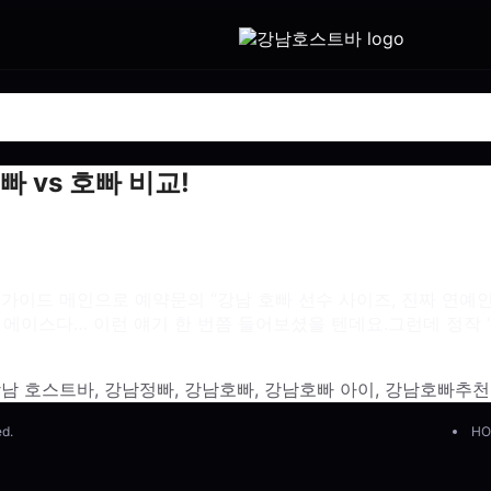
 vs 호빠 비교!
 가이드 메인으로 예약문의 “강남 호빠 선수 사이즈, 진짜 연예
가 에이스다… 이런 얘기 한 번쯤 들어보셨을 텐데요.그런데 정작 ‘
남 호스트바
,
강남정빠
,
강남호빠
,
강남호빠 아이
,
강남호빠추천
ed.
HO