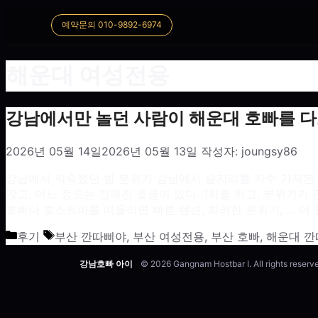
예약문의 010-9892-6974
해운대 여성전용
강남에서만 놀던 사람이 해운대 호빠를 다
2026년 05월 14일
2026년 05월 13일
작성자:
joungsy86
강남에서 익숙했던 밤 분위기 강남에서 술자리를 자주 가져본 
많고, 어느 정도는 정해진 흐름이 있다. 1차를 하고, 분위기가
호빠나 호스트바를 떠올리면 빠른 텐션, 화려한 분위기, …
더 
카테고리
태그
후기
부산 깐따삐야
,
부산 여성전용
,
부산 호빠
,
해운대 
강남호빠 아이
© 2026 Gangnam Hostbar I. All rights reserv