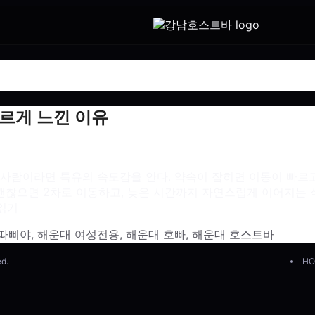
르게 느낀 이유
사람이라면 특유의 속도감을 안다. 약속이 잡히면 이동이 빠르고
 괜찮으면 2차로 이동하고, 늦은 시간까지 자연스럽게 이어지는 
읽기
깐따삐야
,
해운대 여성전용
,
해운대 호빠
,
해운대 호스트바
ed.
HO