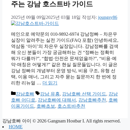
주는 강남 호스트바 가이드
2025년 09월 09일
2025년 03월 18일
작성자:
joungsy86
메인으로 예약문의 010-9892-6974 강남정빠 – 차은우
실장이 알려주는 실전 가이드(FAQ 포함) 안녕하세요,
역삼동 ‘아이’의 차은우 실장입니다. 강남정빠를 검색
해 오신 분들이 가장 궁금해하는 건 “정빠는 정확히
뭐가 다를까?”, “합법·안전은 문제없을까?”, “비용·예
약·매칭은 어떻게?” 같은 현실 질문들입니다. 이 글은
강남 정빠의 개념부터 운영 방식, 비용 구조, 유형 선
택, 이용 매너, 그리고 자주 묻는 질문까지 한 번에 정
리한 리뉴얼 …
더 읽기
카
태
강남호빠
강남 유흥
,
강남호빠 선택 가이드
,
강남
테
그
호빠 어디로
,
강남호빠에 대해서
,
강남호빠추천
,
호빠
고
이용가이드
,
호빠초보
,
호스트바추천
리
강남호빠 아이
© 2026 Gangnam Hostbar I. All rights reserved.
HOME