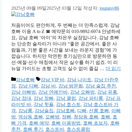
2025년 09월 09일
2025년 03월 12일
작성자:
joungsy86
처음이어도 편안하게, 두 번째는 더 만족스럽게. 강남
호빠 이용 A to Z ☎ 예약문의 010-9892-6974 안녕하세
요, 강남 호빠 ‘아이’의 차은우 실장입니다. 강남 호빠
는 단순한 술자리가 아니라 “좋은 공간에서, 좋은 사
람들과, 기분 좋은 시간을 보내는 라운지 경험”에 가
깝습니다. 하지만 막연한 호기심만으로 방문하면 동
선·예절·선수 매칭에서 작은 실수를 하기 쉽죠. 이 리
뉴얼 가이드는 초행 고객도 실수 없이 즐길 …
더 읽기
카
태
강남호빠
강남 VIP 바
,
강남 나이트
,
강남 단란주
테
그
점
,
강남 디빠
,
강남 바
,
강남 밤문화
,
강남 술집 추천
,
고
강남 아빠방
,
강남 연예인바
,
강남 오빠방
,
강남 유흥
,
리
강남 접대
,
강남 정빠
,
강남 클럽
,
강남 파티룸
,
강남 프
라이빗 바
,
강남 핫플
,
강남 호스트
,
강남 호스트바 가
격
,
강남룸
,
강남술집
,
강남호빠
,
디빠
,
선릉 호빠
,
아빠
방
,
역삼동 호빠
,
오빠방
,
정빠
,
청담동 호빠
,
호빠
,
호
빠 가격
,
호빠 예약
,
호빠 이용방법
,
호빠 초보자
,
호빠
추천
,
호빠 후기
,
호스트바
,
호스트클럽