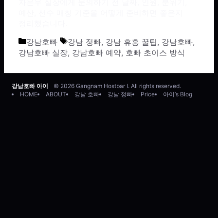
차은우 실장에게 문의하기 전 날짜, 인원, 분위기,
예산, 선수 매칭 기준을 어떻게 준비하면 좋은지
정리했습니다.
카테고리
태그
강남호빠
강남 정빠
,
강남 휴흥 꿀팁
,
강남호빠
,
강남호빠 실장
,
강남호빠 예약
,
호빠 초이스 방식
강남호빠 아이
© 2026 Gangnam Hostbar I. All rights reserved.
HOME
ABOUT
강남 호빠
강남 정빠
Price
아이’s Blog