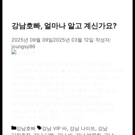
강남호빠, 얼마나 알고 계신가요?
2025년 09월 09일
2025년 03월 12일
작성자:
joungsy86
처음이어도 편안하게, 두 번째는 더 만족스럽게.
강남 호빠 이용 A to Z ☎ 예약문의 010-9892-6974
안녕하세요, 강남 호빠 ‘아이’의 차은우 실장입니다.
강남 호빠는 단순한 술자리가 아니라 “좋은
공간에서, 좋은 사람들과, 기분 좋은 시간을 보내는
라운지 경험”에 가깝습니다. 하지만 막연한
호기심만으로 방문하면 동선·예절·선수 매칭에서
작은 실수를 하기 쉽죠. 이 리뉴얼 가이드는 초행
고객도 실수 없이 즐길 …
더 읽기
카테고리
태그
강남호빠
강남 VIP 바
,
강남 나이트
,
강남
단란주점
,
강남 디빠
,
강남 바
,
강남 밤문화
,
강남