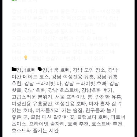
강남 호빠가 클럽보다 좋은 7가지 이유 – 여성전용
프라이빗 유흥의 모든 것 메인으로 예약문의 강남
호빠 방문기 목차 주말 저녁, 친구들과 향한 강남
호스트바 아이 입장과 동시에 느껴지는
고급스러움과 안심감 설렘과 긴장 속 파트너
초이스의 순간 춤추고 웃고 마시며, 우리만의 파티
타임 1. 주말 저녁, 친구들과 향한 강남 호스트바
아이
“클럽? 술집? 다 뻔하지 …
더 읽기
카테고리
태그
강남호빠
강남 룸 호빠
,
강남 모임 장소
,
강남
야간 데이트 코스
,
강남 여성전용 유흥
,
강남 유흥
추천
,
강남 프라이빗 바
,
강남 프라이빗 호빠
,
강남
핫플
,
강남 호빠
,
강남 호스트바
,
강남호빠 후기
,
고급스러운 분위기
,
서울 프라이빗 룸
,
안전한 유흥
,
여성전용 유흥공간
,
여성전용 호빠
,
여자 혼자 갈 수
있는 호빠
,
여자들끼리 가는 술집
,
친구들과 놀기
좋은 곳
,
클럽 대신 갈만한 곳
,
클럽보다 호빠
,
파트너
초이스
,
프라이빗 술자리
,
호빠 추천
,
호스트바 추천
,
호스트와 즐기는 시간