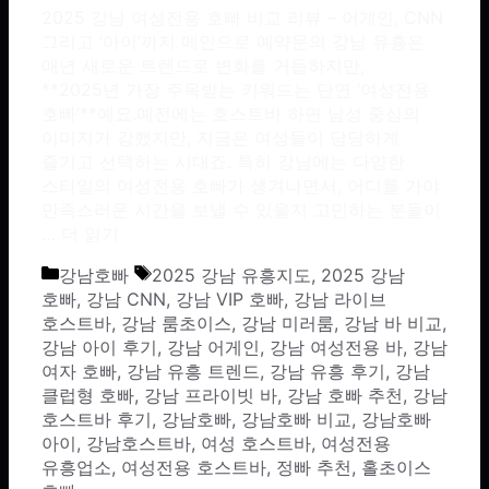
2025 강남 여성전용 호빠 비교 리뷰 – 어게인, CNN
그리고 ‘아이’까지 메인으로 예약문의 강남 유흥은
매년 새로운 트렌드로 변화를 거듭하지만,
**2025년 가장 주목받는 키워드는 단연 ‘여성전용
호빠’**예요.예전에는 호스트바 하면 남성 중심의
이미지가 강했지만, 지금은 여성들이 당당하게
즐기고 선택하는 시대죠. 특히 강남에는 다양한
스타일의 여성전용 호빠가 생겨나면서, 어디를 가야
만족스러운 시간을 보낼 수 있을지 고민하는 분들이
…
더 읽기
카테고리
태그
강남호빠
2025 강남 유흥지도
,
2025 강남
호빠
,
강남 CNN
,
강남 VIP 호빠
,
강남 라이브
호스트바
,
강남 룸초이스
,
강남 미러룸
,
강남 바 비교
,
강남 아이 후기
,
강남 어게인
,
강남 여성전용 바
,
강남
여자 호빠
,
강남 유흥 트렌드
,
강남 유흥 후기
,
강남
클럽형 호빠
,
강남 프라이빗 바
,
강남 호빠 추천
,
강남
호스트바 후기
,
강남호빠
,
강남호빠 비교
,
강남호빠
아이
,
강남호스트바
,
여성 호스트바
,
여성전용
유흥업소
,
여성전용 호스트바
,
정빠 추천
,
홀초이스