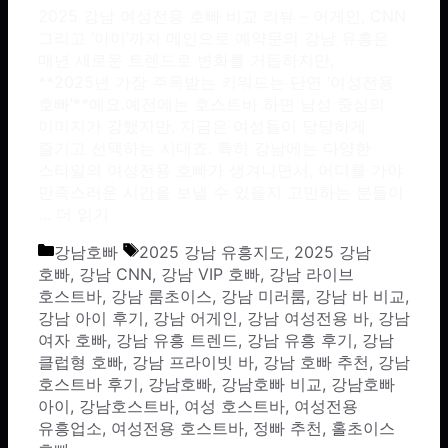
2025 강남 여성전용 호빠 비교 리뷰 – 어게인, CNN
그리고 ‘아이’까지 메인으로 예약문의 강남 유흥은
매년 새로운 트렌드로 변화를 거듭하지만,
**2025년 가장 주목받는 키워드는 단연 ‘여성전용
호빠’**예요.예전에는 호스트바 하면 남성 중심의
이미지가 강했지만, 지금은 여성들이 당당하게
즐기고 선택하는 시대죠. 특히 강남에는 다양한
스타일의 여성전용 호빠가 생겨나면서, 어디를 가야
만족스러운 시간을 보낼 수 있을지 고민하는 분들이
…
더 읽기
카테고리
태그
강남호빠
2025 강남 유흥지도
,
2025 강남
호빠
,
강남 CNN
,
강남 VIP 호빠
,
강남 라이브
호스트바
,
강남 룸초이스
,
강남 미러룸
,
강남 바 비교
,
강남 아이 후기
,
강남 어게인
,
강남 여성전용 바
,
강남
여자 호빠
,
강남 유흥 트렌드
,
강남 유흥 후기
,
강남
클럽형 호빠
,
강남 프라이빗 바
,
강남 호빠 추천
,
강남
호스트바 후기
,
강남호빠
,
강남호빠 비교
,
강남호빠
아이
,
강남호스트바
,
여성 호스트바
,
여성전용
유흥업소
,
여성전용 호스트바
,
정빠 추천
,
홀초이스