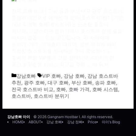
전국 호빠 비교 | 강남·송파·부산·대구·광주 호스트바
총정리 메인으로 예약문의 호빠(호스트바)란? | 기본
개념 & 매력 호빠(호스트바)는 단순한 술집이
아니라, 고급스러운 분위기에서 호스트와 함께 술을
마시며 즐길 수 있는 공간입니다. 각 지역마다
분위기, 가격, 고객층이 다르며, 방문 목적에 따라
적합한 호스트바를 선택하는 것이 중요합니다.
호빠의 특징 VIP룸과 고급 인테리어 프라이빗한
공간 & 맞춤형 서비스 최고급 주류 …
더 읽기
카테고리
태그
강남호빠
VIP 호빠
,
강남 호빠
,
강남 호스트바
추천
,
광주 호빠
,
대구 호빠
,
부산 호빠
,
송파 호빠
,
전국 호스트바 비교
,
호빠
,
호빠 가격
,
호빠 시스템
,
호스트바
,
호스트바 분위기
강남호빠 아이
© 2026 Gangnam Hostbar I. All rights reserved.
HOME
ABOUT
강남 호빠
강남 정빠
Price
아이’s Blog