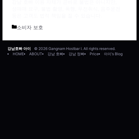
강남 호빠 이용 자체가 곧바로 불법은 아니지만,
성매매 요구, 불법 촬영, 폭행, 무전취식, 음주운전
등은 고객도 법적 책임을 질 수 있습니다.
카테고리
소비자 보호
강남호빠 아이
© 2026 Gangnam Hostbar I. All rights reserved.
HOME
ABOUT
강남 호빠
강남 정빠
Price
아이’s Blog