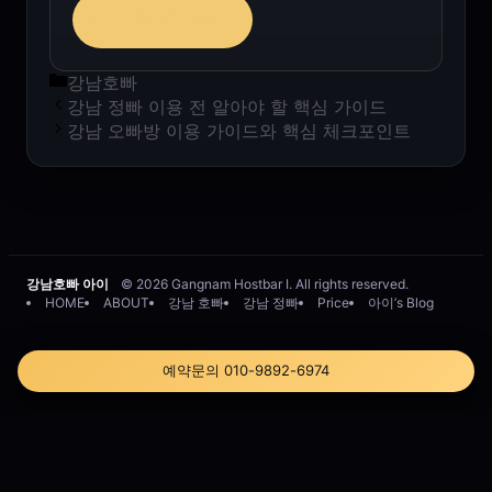
010-9892-6974
카테고리
강남호빠
강남 정빠 이용 전 알아야 할 핵심 가이드
강남 오빠방 이용 가이드와 핵심 체크포인트
강남호빠 아이
© 2026 Gangnam Hostbar I. All rights reserved.
HOME
ABOUT
강남 호빠
강남 정빠
Price
아이’s Blog
예약문의 010-9892-6974